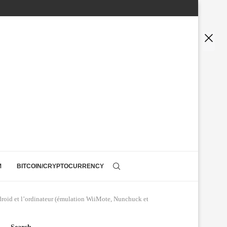
M
BITCOIN/CRYPTOCURRENCY
droid et l’ordinateur (émulation WiiMote, Nunchuck et