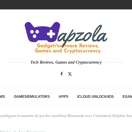
Tech Reviews, Games and Cryptocurrency
EWS
GAMES/EMULATORS
APPS
ICLOUD UNLOCK/IOS
EXA
 configurer la manette de jeu du contrôleur Bluetooth avec l’émulateur Dolphin An