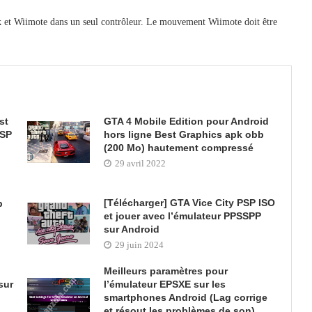
k et Wiimote dans un seul contrôleur. Le mouvement Wiimote doit être
st
GTA 4 Mobile Edition pour Android
PSP
hors ligne Best Graphics apk obb
(200 Mo) hautement compressé
29 avril 2022
[Télécharger] GTA Vice City PSP ISO
p
et jouer avec l’émulateur PPSSPP
sur Android
29 juin 2024
Meilleurs paramètres pour
sur
l’émulateur EPSXE sur les
smartphones Android (Lag corrige
et résout les problèmes de son)