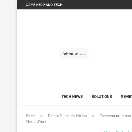
GAME HELP AND TECH
Advertise here
TECH NEWS
SOLUTIONS
REVI
Home
»
Dolpin Nintendo Wii Iso
»
Comment utiliser et
MotionPlus)