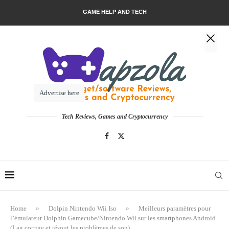
GAME HELP AND TECH
Advertise here
Tech Reviews, Games and Cryptocurrency
Home
»
Dolpin Nintendo Wii Iso
»
Meilleurs paramètres pour
l’émulateur Dolphin Gamecube/Nintendo Wii sur les smartphones Android
(Lag corrige et résout les problèmes de son)