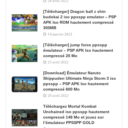
28 avril 2022
[Télécharger] Dragon ball z shin
budokai 2 iso ppsspp emulator – PSP
APK Iso ROM hautement compressé
300MB
14 janvier 2022
[Télécharger] jump force ppsspp
émulateur – PSP APK Iso hautement
compressé 20 Mo
25 avril 2022
[Download] Émulateur Naruto
Shippuden Ultimate Ninja Storm 3 iso
ppsspp – PSP APK Iso hautement
compressé 600 Mo
20 avril 2022
Téléchargez Mortal Kombat
Unchained iso ppsspp hautement
compressé 148 Mo et jouez sur
l’émulateur PPSSPP GOLD