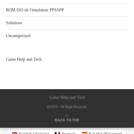
ROM ISO de l'émulateur PPSSPP
Solutions
Uncategorized
Game Help and Tech
Game Help and Tech
@2023 - All Right Reserved.
BACK TO TOP
English
(
Anglais
)
Français
Español
(
Espagnol
)