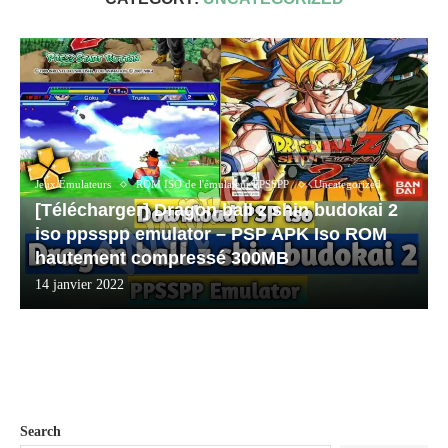
Jeux/Émulateurs
ROM ISO de l'émulateur PPSSPP
Uncategorized
[Télécharger] Dragon ball z shin budokai 2
iso ppsspp emulator – PSP APK Iso ROM
hautement compressé 300MB
14 janvier 2022
Search