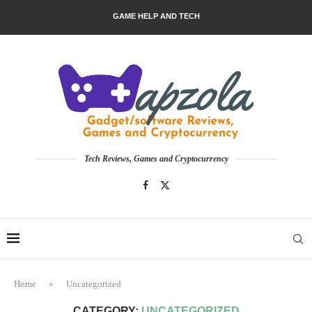
GAME HELP AND TECH
Tech Reviews, Games and Cryptocurrency
Home
»
Uncategorized
CATEGORY:
UNCATEGORIZED