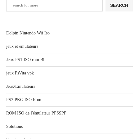
SEARCH
Dolpin Nintendo Wii Iso
jeux et émulateurs
Jeux PS1 ISO rom Bin
jeux PsVita vpk
Jeux/Émulateurs
PS3 PKG ISO Rom
ROM ISO de l'émulateur PPSSPP
Solutions