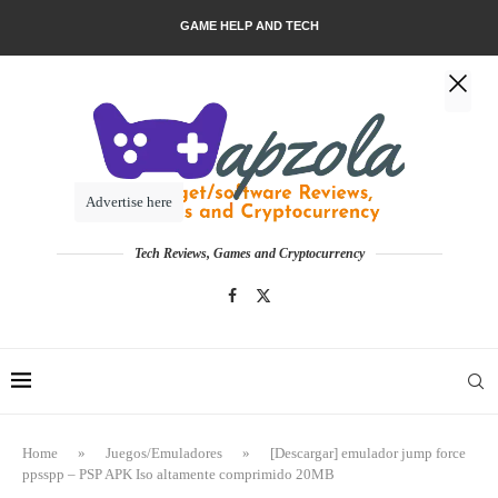
GAME HELP AND TECH
Advertise here
Tech Reviews, Games and Cryptocurrency
Home
»
Juegos/Emuladores
»
[Descargar] emulador jump force
ppsspp – PSP APK Iso altamente comprimido 20MB