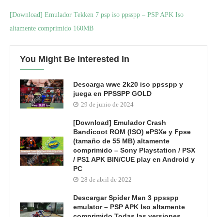
[Download] Emulador Tekken 7 psp iso ppsspp – PSP APK Iso
altamente comprimido 160MB
You Might Be Interested In
Descarga wwe 2k20 iso ppsspp y
juega en PPSSPP GOLD
29 de junio de 2024
[Download] Emulador Crash
Bandicoot ROM (ISO) ePSXe y Fpse
(tamaño de 55 MB) altamente
comprimido – Sony Playstation / PSX
/ PS1 APK BIN/CUE play en Android y
PC
28 de abril de 2022
Descargar Spider Man 3 ppsspp
emulator – PSP APK Iso altamente
comprimido Todas las versiones