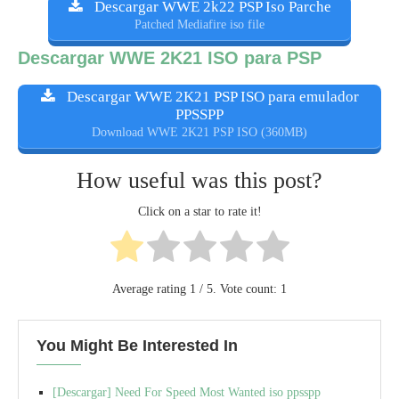
Descargar WWE 2k22 PSP Iso Parche
Patched Mediafire iso file
Descargar WWE 2K21 ISO para PSP
Descargar WWE 2K21 PSP ISO para emulador
PPSSPP
Download WWE 2K21 PSP ISO (360MB)
How useful was this post?
Click on a star to rate it!
Average rating
1
/ 5. Vote count:
1
You Might Be Interested In
[Descargar] Need For Speed Most Wanted iso ppsspp