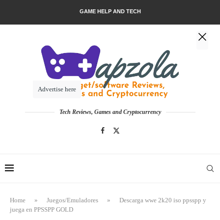
GAME HELP AND TECH
Advertise here
Tech Reviews, Games and Cryptocurrency
Home
»
Juegos/Emuladores
»
Descarga wwe 2k20 iso ppsspp y
juega en PPSSPP GOLD