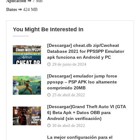
Aplicación ⇒
7 MB
Datos ⇒
424 MB
You Might Be Interested In
[Descargar] cheat.db zip/Cwcheat
Database 2021 for PPSSPP Emulator
apk funciona en Android y PC
29 de junio de 2024
[Descargar] emulador jump force
ppsspp – PSP APK Iso altamente
comprimido 20MB
25 de abril de 2022
[Descargar]Grand Theft Auto VI (GTA
6) Beta Apk + Datos OBB para
Android (sin verificación)
30 de abril de 2022
La mejor configuración para el