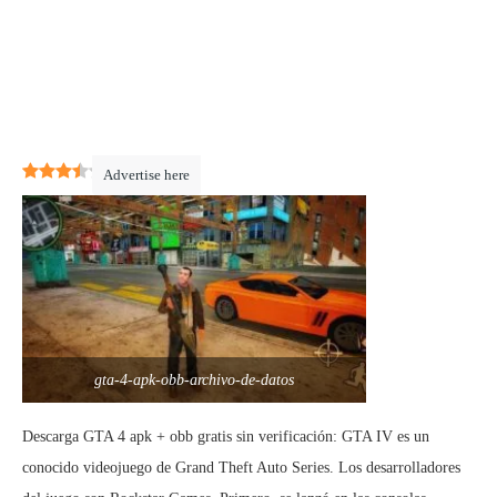
3.7
(
3
)
Advertise here
gta-4-apk-obb-archivo-de-datos
Descarga GTA 4 apk + obb gratis sin verificación: GTA IV es un
conocido videojuego de Grand Theft Auto Series. Los desarrolladores