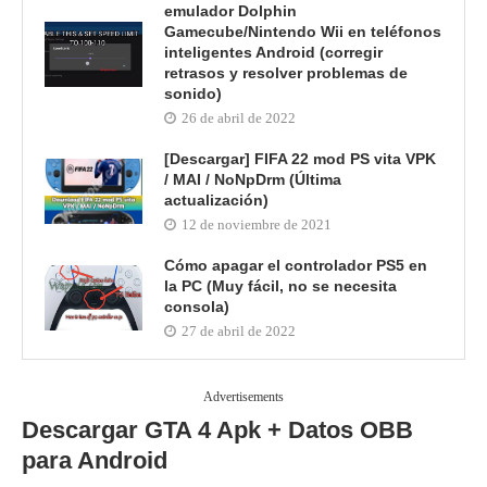
emulador Dolphin
Gamecube/Nintendo Wii en teléfonos
inteligentes Android (corregir
retrasos y resolver problemas de
sonido)
26 de abril de 2022
[Descargar] FIFA 22 mod PS vita VPK
/ MAI / NoNpDrm (Última
actualización)
12 de noviembre de 2021
Cómo apagar el controlador PS5 en
la PC (Muy fácil, no se necesita
consola)
27 de abril de 2022
Advertisements
Descargar GTA 4 Apk + Datos OBB
para Android