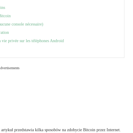
ins
itcoin
aucune console nécessaire)
ration
a vie privée sur les téléphones Android
dvertisements
 artykuł przedstawia kilka sposobów na zdobycie Bitcoin przez Internet.