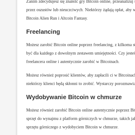
Zanim zdecydujesz się znaleźć gry Bitcoin online, przeanalizu
przez oszustów lub nieuczciwych. Niektórzy żądają opłat, aby w
Bitcoin Alien Run i Altcoin Fantasy.
Freelancing
Możesz zarobić Bitcoin online poprzez freelancing, z kilkoma 
być dla każdego z dowolnym zestawem umiejętności. Czy jeste
freelancera online i autentycznie zarobić w Bitcoinach.
Możesz również poprosić klientów, aby zapłacili ci w Bitcoina
niektórzy klienci będą skłonni to zrobić. Wystarczy porozmawia
Wydobywanie Bitcoin w chmurze
Możesz również zarobić Bitcoin online autentycznie poprzez B
sprzęt do wynajmu z platform górniczych w chmurze, takich j
sprzętu górniczego z wydobyciem Bitcoin w chmurze.