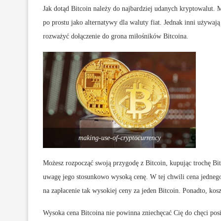
Jak dotąd Bitcoin należy do najbardziej udanych kryptowalut. Mi
po prostu jako alternatywy dla waluty fiat. Jednak inni używaj
rozważyć dołączenie do grona miłośników Bitcoina.
making-use-of-cryptocurrency
Możesz rozpocząć swoją przygodę z Bitcoin, kupując trochę Bit
uwagę jego stosunkowo wysoką cenę. W tej chwili cena jedneg
na zapłacenie tak wysokiej ceny za jeden Bitcoin. Ponadto, kosz
Wysoka cena Bitcoina nie powinna zniechęcać Cię do chęci posia