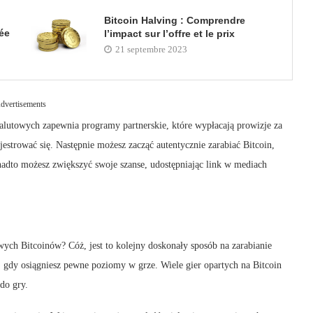
Bitcoin Halving : Comprendre
vée
l’impact sur l’offre et le prix
21 septembre 2023
dvertisements
walutowych zapewnia programy partnerskie, które wypłacają prowizje za
jestrować się. Następnie możesz zacząć autentycznie zarabiać Bitcoin,
onadto możesz zwiększyć swoje szanse, udostępniając link w mediach
wych Bitcoinów? Cóż, jest to kolejny doskonały sposób na zarabianie
, gdy osiągniesz pewne poziomy w grze. Wiele gier opartych na Bitcoin
do gry.