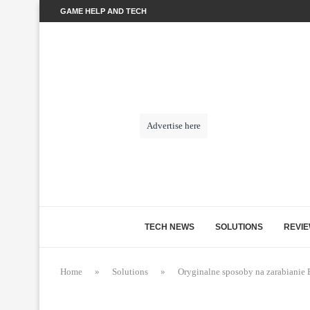
GAME HELP AND TECH
Advertise here
TECH NEWS
SOLUTIONS
REVI
Home
»
Solutions
»
Oryginalne sposoby na zarabianie 