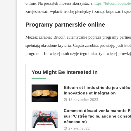
online. Na początek możesz skorzystać z
https://bitcoinloophole
zarejestrować, wpłacić trochę pieniędzy i zacząć kupować i spr
Programy partnerskie online
Możesz zarabiać Bitcoin autentycznie poprzez programy partne
spełniają określone kryteria. Często zarobisz prowizję, jeśli k
programu. Im więcej osób użyje tego linku, tym więcej prowizji
You Might Be Interested In
Bitcoin et l’industrie du jeu vidéo
Innovations et Intégration
18 novembre 2023
Comment désactiver la manette 
sur PC (très facile, aucune conso
nécessaire)
27 avril 2022