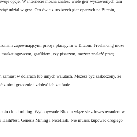
j swoje opcje. W internecie można znaleźć wiele gier wystawionych tam
ziąć udział w grze. Oto dwie z ucziwych gier opartych na Bitcoin,
stronami zapewniającymi pracę i płacącymi w Bitcoin. Freelancing może
ś marketingowcem, grafikiem, czy pisarzem, możesz znaleźć pracę
ch zamiast w dolarach lub innych walutach. Możesz być zaskoczony, że
ć z nimi grzecznie i zdobyć ich zaufanie.
itcoin cloud mining. Wydobywanie Bitcoin wiąże się z inwestowaniem w
ak HashNest, Genesis Mining i NiceHash. Nie musisz kupować drogiego