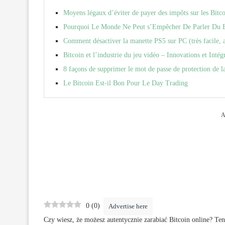
Moyens légaux d’éviter de payer des impôts sur les Bitco
Pourquoi Le Monde Ne Peut s’Empêcher De Parler Du B
Comment désactiver la manette PS5 sur PC (très facile, 
Bitcoin et l’industrie du jeu vidéo – Innovations et Intég
8 façons de supprimer le mot de passe de protection de l
Le Bitcoin Est-il Bon Pour Le Day Trading
A
0
(
0
)
Advertise here
Czy wiesz, że możesz autentycznie zarabiać Bitcoin online? Ten