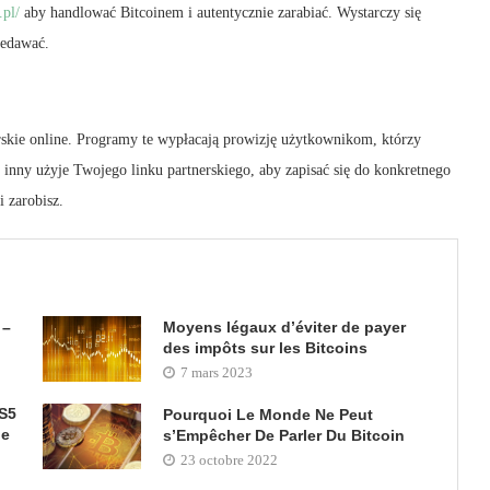
.pl/
aby handlować Bitcoinem i autentycznie zarabiać. Wystarczy się
zedawać.
rskie online. Programy te wypłacają prowizję użytkownikom, którzy
toś inny użyje Twojego linku partnerskiego, aby zapisać się do konkretnego
 zarobisz.
 –
Moyens légaux d’éviter de payer
des impôts sur les Bitcoins
7 mars 2023
PS5
Pourquoi Le Monde Ne Peut
le
s’Empêcher De Parler Du Bitcoin
23 octobre 2022