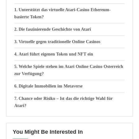
Unterstützt das virtuelle Atari-Casino Ethereum-
basierte Token?
Die faszinierende Geschichte von Atari
Virtuelle gegen traditionelle Online Casinos
Atari führt eigenen Token und NFT ein
Welche Spiele stehen im Atari Online Casino Osterreich
zur Verfügung?
Digitale Immobilien im Metaverse
Chance oder Risiko – Ist das die richtige Wahl für
Atari?
You Might Be Interested In