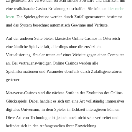
zu genießen. Sie verwenden fortschrittliche Software und Grafiken, um
eine realitätsnahe Casino-Erfahrung zu schaffen. Sie können
hier mehr
lesen
. Die Spielergebnisse werden durch Zufallsgeneratoren bestimmt
und das System berechnet automatisch Gewinne und Verluste.
Auf der anderen Seite bieten klassische Online Casinos in Osterreich
eine ähnliche Spielvielfalt, allerdings ohne die zusätzliche
Virtualisierung. Spieler treten auf einer Website gegen einen Computer
an. Bei vertrauenswürdigen Online Casinos werden alle
Spielinformationen und Parameter ebenfalls durch Zufallsgeneratoren
gesteuert.
Metaverse-Casinos sind die nächste Stufe in der Evolution des Online-
Glücksspiels. Dabei handelt es sich um eine Art vollständig immersives
digitales Universum, in dem Spieler in Echtzeit interagieren können.
Diese Art von Technologie ist jedoch noch nicht sehr verbreitet und
befindet sich in den Anfangsstadien ihrer Entwicklung.