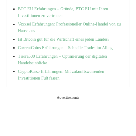
BTC EU Erfahrungen – Gründe, BTC EU mit Ihren
Investitionen zu vertrauen
Vexxsel Erfahrungen: Professioneller Online-Handel von zu
Hause aus
Ist Bitcoin gut für die Wirtschaft eines jeden Landes?
CurrentCoins Erfahrungen – Schnelle Trades im Alltag
Tierra500 Erfahrungen – Optimierung der digitalen
Handelseinblicke
CryptoKasse Erfahrungen: Mit zukunftsweisenden
Investitionen Fuß fassen
Advertisements