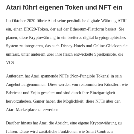
Atari führt eigenen Token und NFT ein
Im Oktober 2020 führte Atari seine persönliche digitale Währung ATRI
ein, einen ERC20-Token, der auf der Ethereum-Plattform basiert. Sie
planen, diese Kryptowährung in ein breiteres digital kryptographisches
System zu integrieren, das auch Disney-Hotels und Online-Glücksspiele
umfasst, unter anderem über ihre frisch entwickelte Spielkonsole, die
VCS.
Außerdem hat Atari spannende NFTs (Non-Fungible Tokens) in sein
Angebot aufgenommen. Diese werden von renommierten Künstlern wie
Fabricant und Enjin gestaltet und sind durch ihre Einzigartigkeit
hervorzuheben. Gamer haben die Möglichkeit, diese NFTs über den
Atari Marketplace zu erwerben.
Darüber hinaus hat Atari die Absicht, eine eigene Kryptowährung zu
führen. Diese wird zusätzliche Funktionen wie Smart Contracts