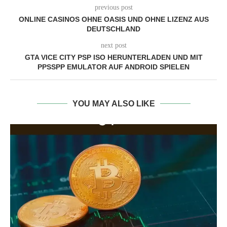
previous post
ONLINE CASINOS OHNE OASIS UND OHNE LIZENZ AUS
DEUTSCHLAND
next post
GTA VICE CITY PSP ISO HERUNTERLADEN UND MIT
PPSSPP EMULATOR AUF ANDROID SPIELEN
YOU MAY ALSO LIKE