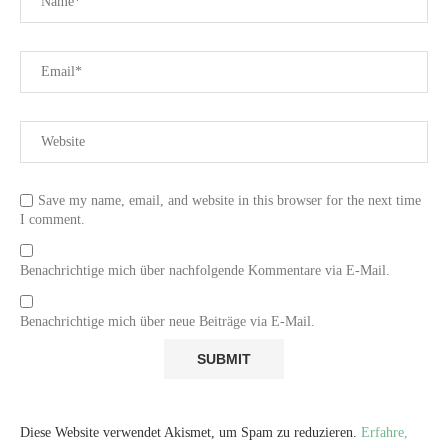
Save my name, email, and website in this browser for the next time
I comment.
Benachrichtige mich über nachfolgende Kommentare via E-Mail.
Benachrichtige mich über neue Beiträge via E-Mail.
Diese Website verwendet Akismet, um Spam zu reduzieren.
Erfahre,