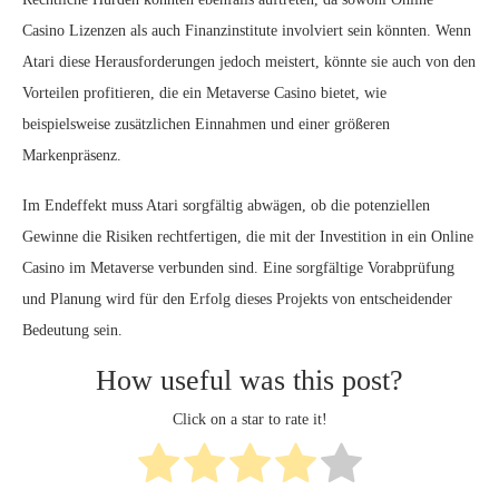
Casino Lizenzen als auch Finanzinstitute involviert sein könnten. Wenn
Atari diese Herausforderungen jedoch meistert, könnte sie auch von den
Vorteilen profitieren, die ein Metaverse Casino bietet, wie
beispielsweise zusätzlichen Einnahmen und einer größeren
Markenpräsenz.
Im Endeffekt muss Atari sorgfältig abwägen, ob die potenziellen
Gewinne die Risiken rechtfertigen, die mit der Investition in ein Online
Casino im Metaverse verbunden sind. Eine sorgfältige Vorabprüfung
und Planung wird für den Erfolg dieses Projekts von entscheidender
Bedeutung sein.
How useful was this post?
Click on a star to rate it!